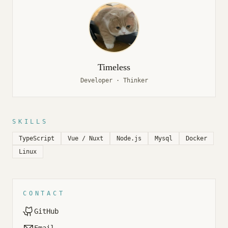
Timeless
Developer · Thinker
SKILLS
TypeScript
Vue / Nuxt
Node.js
Mysql
Docker
Linux
CONTACT
GitHub